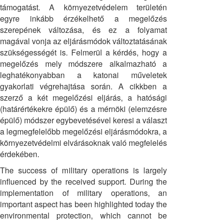
támogatást. A környezetvédelem területén
egyre inkább érzékelhető a megelőzés
szerepének változása, és ez a folyamat
magával vonja az eljárásmódok változtatásának
szükségességét is. Felmerül a kérdés, hogy a
megelőzés mely módszere alkalmazható a
leghatékonyabban a katonai műveletek
gyakorlati végrehajtása során. A cikkben a
szerző a két megelőzési eljárás, a hatósági
(határértékekre épülő) és a mérnöki (elemzésre
épülő) módszer egybevetésével keresi a választ
a legmegfelelőbb megelőzési eljárásmódokra, a
környezetvédelmi elvárásoknak való megfelelés
érdekében.
The success of military operations is largely
influenced by the received support. During the
implementation of military operations, an
important aspect has been highlighted today the
environmental protection, which cannot be