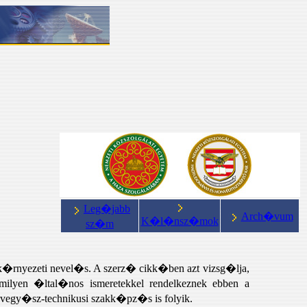
Leg�jabb
Arch�vum
K�l�nsz�mok
sz�m
rnyezeti nevel�s. A szerz� cikk�ben azt vizsg�lja,
yen �ltal�nos ismeretekkel rendelkeznek ebben a
gy�sz-technikusi szakk�pz�s is folyik.