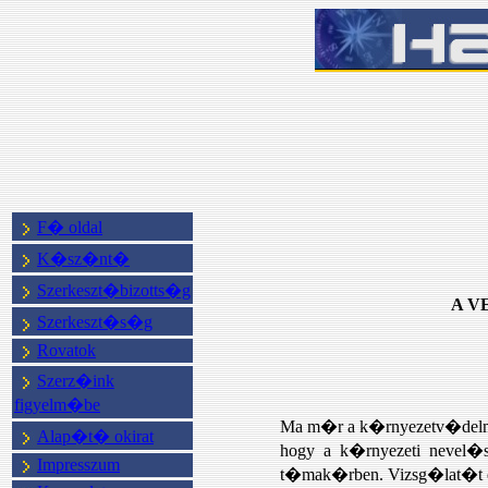
F� oldal
K�sz�nt�
Szerkeszt�bizotts�g
A V
Szerkeszt�s�g
Rovatok
Szerz�ink
figyelm�be
Ma m�r a k�rnyezetv�delmi 
Alap�t� okirat
hogy a k�rnyezeti nevel�
Impresszum
t�mak�rben. Vizsg�lat�t e