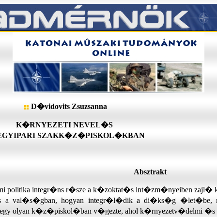
D�vidovits Zsuzsanna
K�RNYEZETI NEVEL�S
EGYIPARI SZAKK�Z�PISKOL�KBAN
Absztrakt
politika integr�ns r�sze a k�zoktat�s int�zm�nyeiben zajl� k�
s a val�s�gban, hogyan integr�l�dik a di�ks�g �let�be, mil
gy olyan k�z�piskol�ban v�gezte, ahol k�rnyezetv�delmi �s ve