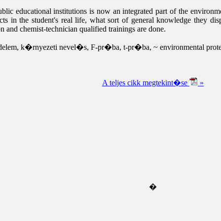
lic educational institutions is now an integrated part of the environme
cts in the student's real life, what sort of general knowledge they dis
 and chemist-technician qualified trainings are done.
m, k�rnyezeti nevel�s, F-pr�ba, t-pr�ba, ~ environmental protectio
A teljes cikk megtekint�se
»
�