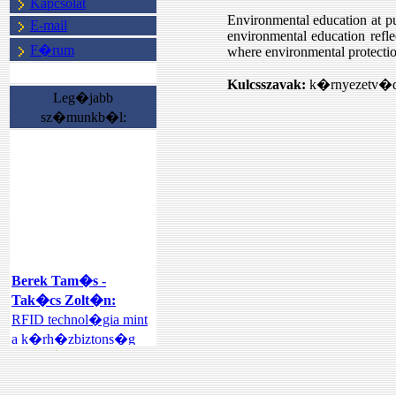
Kapcsolat
Environmental education at pub
E-mail
environmental education refle
F�rum
where environmental protection
Kulcsszavak:
k�rnyezetv�dele
Leg�jabb
sz�munkb�l:
Berek Tam�s -
Tak�cs Zolt�n:
RFID technol�gia mint
a k�rh�zbiztons�g
ter�let�n
megval�sul�
int�zm�nyi rend