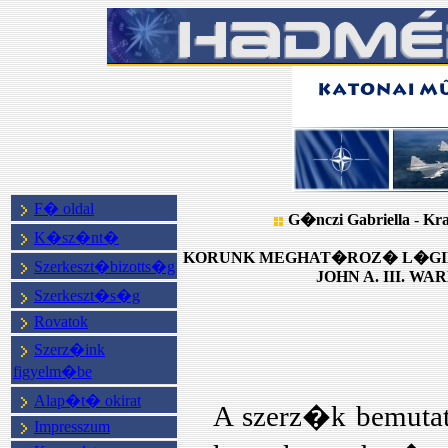
F� oldal
G�nczi Gabriella
-
Kra
K�sz�nt�
KORUNK MEGHAT�ROZ� L�GI
Szerkeszt�bizotts�g
JOHN A. III. WA
Szerkeszt�s�g
Rovatok
Szerz�ink
figyelm�be
Alap�t� okirat
A szerz�k bemutat
Impresszum