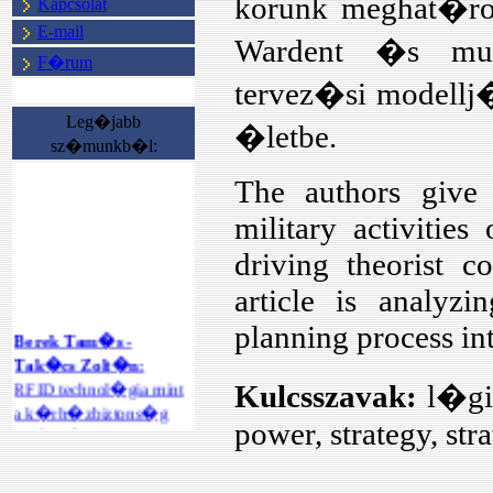
korunk meghat�ro
Kapcsolat
E-mail
Wardent �s mun
F�rum
tervez�si modellj
Leg�jabb
�letbe.
sz�munkb�l:
The authors give 
military activitie
driving theorist c
article is analyzi
planning process in
Berek Tam�s -
Tak�cs Zolt�n:
RFID technol�gia mint
Kulcsszavak:
l�gie
a k�rh�zbiztons�g
power, strategy, str
ter�let�n
megval�sul�
int�zm�nyi rend