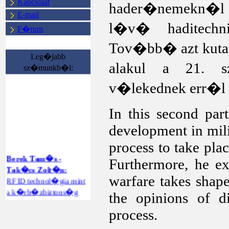
Kapcsolat
hader�nemekn�l 
E-mail
l�v� haditechni
F�rum
Tov�bb� azt kutat
Leg�jabb
alakul a 21. sz
sz�munkb�l:
v�lekednek err�
In this second part
development in mili
process to take plac
Berek Tam�s -
Furthermore, he ex
Tak�cs Zolt�n:
warfare takes shape
RFID technol�gia mint
a k�rh�zbiztons�g
the opinions of di
ter�let�n
process.
megval�sul�
int�zm�nyi rend