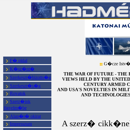
F� oldal
G�cze Istv
K�sz�nt�
THE WAR OF FUTURE - THE
Szerkeszt�bizotts�g
VIEWS HELD BY THE UNITED
CENTURY ARMED 
Szerkeszt�s�g
AND USA'S NOVELTIES IN MIL
Rovatok
AND TECHNOLOGIES 
Szerz�ink
figyelm�be
Alap�t� okirat
A szerz� cikk�n
Impresszum