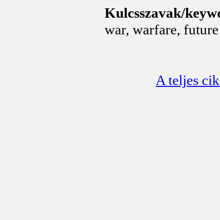
biztos�t�s�nak
Kulcsszavak/keyw
eszk�ze...
war, warfare, future
Horv�th Tam�s:
IP alap� CCTV
rendszer?
Horv�th Tam�s -
A teljes ci
Kov�cs Tibor:
IP alap� vide�
megfigyel� rendszerek
tervez�se,
rendszerelemei
kiv�laszt�sa...
J�zsef Pad�nyi -
Gy�rgy Vass:
Banknote tracking as a
tool for counter terrorism
financing...
Szab� Anna Barbara: