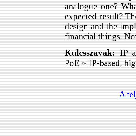
biztos�t�s�nak
analogue one? What
eszk�ze...
expected result? Th
Horv�th Tam�s:
design and the impl
IP alap� CCTV
rendszer?
financial things. N
Horv�th Tam�s -
Kulcsszavak:
IP a
Kov�cs Tibor:
IP alap� vide�
PoE ~ IP-based, hi
megfigyel� rendszerek
tervez�se,
rendszerelemei
kiv�laszt�sa...
A te
J�zsef Pad�nyi -
Gy�rgy Vass:
Banknote tracking as a
tool for counter terrorism
financing...
Szab� Anna Barbara: