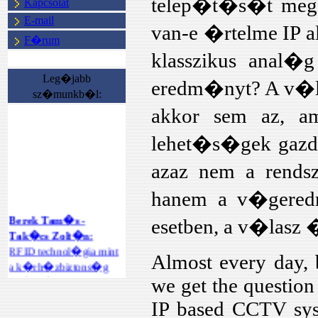
telep�t�s�t me
Kapcsolat
E-mail
van-e �rtelme IP a
F�rum
klasszikus anal�g
Leg�jabb
eredm�nyt? A v�l
sz�munkb�l:
akkor sem az, am
lehet�s�gek gazd
azaz nem a rend
hanem a v�gered
Berek Tam�s -
esetben, a v�lasz 
Tak�cs Zolt�n:
RFID technol�gia mint
Almost every day, b
a k�rh�zbiztons�g
ter�let�n
we get the question 
megval�sul�
IP based CCTV sys
int�zm�nyi rend