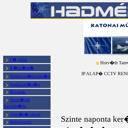
F� oldal
Horv�th Tam
K�sz�nt�
IP ALAP� CCTV REN
Szerkeszt�bizotts�g
Szerkeszt�s�g
Rovatok
Szerz�ink
figyelm�be
Alap�t� okirat
Szinte naponta ke
Impresszum