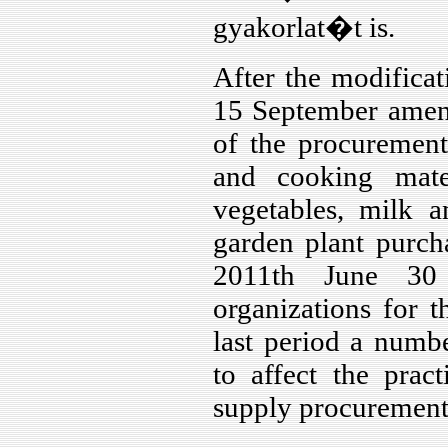
biztos�t�s�nak
gyakorlat�t is.
eszk�ze...
After the modifica
Horv�th Tam�s:
IP alap� CCTV
15 September amend
rendszer?
of the procurement
Horv�th Tam�s -
and cooking mater
Kov�cs Tibor:
IP alap� vide�
vegetables, milk a
megfigyel� rendszerek
garden plant purch
tervez�se,
rendszerelemei
2011th June 30
kiv�laszt�sa...
organizations for 
J�zsef Pad�nyi -
last period a numb
Gy�rgy Vass:
Banknote tracking as a
to affect the pract
tool for counter terrorism
financing...
supply procurement
Szab� Anna Barbara: