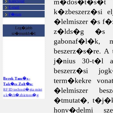
m�dos�t�s�t k
Kapcsolat
E-mail
k�zbeszerz�si el
F�rum
�lelmiszer �s f�z�s
Leg�jabb
z�lds�g �s g
sz�munkb�l:
gabonaf�l�k, 
beszerz�s�re. A
j�nius 30-t�l 
beszerz�si jo
Berek Tam�s -
term�kekre vona
Tak�cs Zolt�n:
RFID technol�gia mint
�lelmiszer bes
a k�rh�zbiztons�g
�tmutat�, t�j�ko
ter�let�n
megval�sul�
honv�delmi sze
int�zm�nyi rend