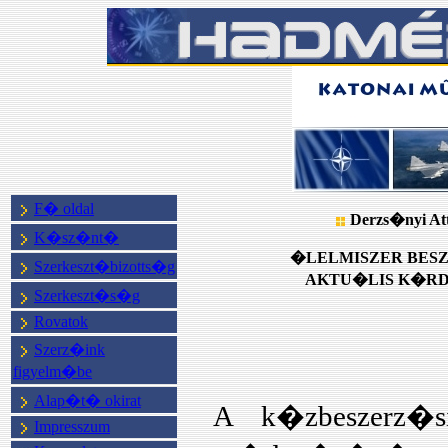
F� oldal
Derzs�nyi Att
K�sz�nt�
�LELMISZER BES
Szerkeszt�bizotts�g
AKTU�LIS K�RD
Szerkeszt�s�g
Rovatok
Szerz�ink
figyelm�be
Alap�t� okirat
A k�zbeszerz�s
Impresszum