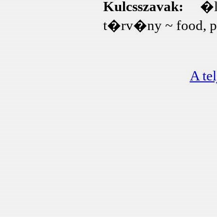
K�zint�zm�nyek
Kulcsszavak:
�lel
akad�lymentes�t�se
t�rv�ny ~ food, pr
vakok �s gyeng�n
l�t�k sz�m�ra...
Varga Attila Ferenc:
Robottechnol�gia �s
er�alkalmaz�s...
A te
Szabolcsi R�bert:
UAV elasztikus
mozg�s�nak
modellez�se...
Szabolcsi R�bert:
L�gij�rm�vek
aeroelasztikus
leng�sei...
G�bor Sz�szi:
Long-span railway
bridges in the transport
system of hungary...